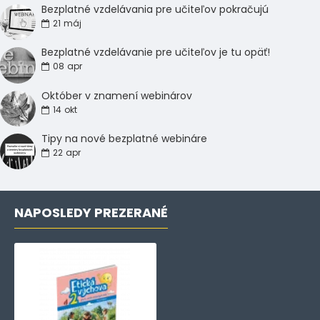
Bezplatné vzdelávania pre učiteľov pokračujú
21
máj
Bezplatné vzdelávanie pre učiteľov je tu opäť!
08
apr
Október v znamení webinárov
14
okt
Tipy na nové bezplatné webináre
22
apr
NAPOSLEDY PREZERANÉ