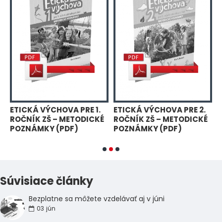
ETICKÁ VÝCHOVA PRE 1.
ETICKÁ VÝCHOVA PRE 2.
O
ROČNÍK ZŠ – METODICKÉ
ROČNÍK ZŠ – METODICKÉ
Z
POZNÁMKY (PDF)
POZNÁMKY (PDF)
R
Súvisiace články
Bezplatne sa môžete vzdelávať aj v júni
03
jún