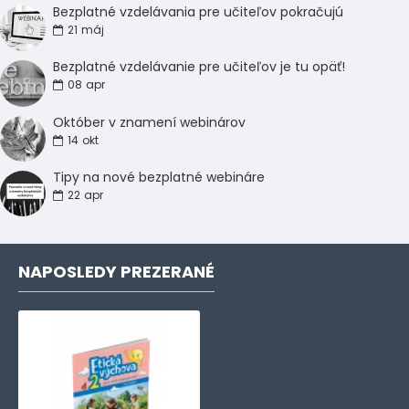
Bezplatné vzdelávania pre učiteľov pokračujú
21
máj
Bezplatné vzdelávanie pre učiteľov je tu opäť!
08
apr
Október v znamení webinárov
14
okt
Tipy na nové bezplatné webináre
22
apr
NAPOSLEDY PREZERANÉ