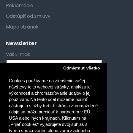
Reklamácie
Odstúpiť od zmluvy
Mapa stránok
Newsletter
Váš E-mail:
Odmietnuť všetko
Mám záujem o novinky pre:
Cookies používame na zlepšenie vašej
Gymnáziá
návštevy tejto webovej stránky, analýzu jej
Stredné odborné školy
výkonnosti a zhromažďovanie údajov o jej
používaní. Na tento účel môžeme použiť
Špeciálne základné školy
nástroje a služby tretích strán a zhromaždené
Základné školy
údaje sa môžu preniesť k partnerom v EÚ,
USA alebo iných krajinách. Kliknutím na
Prečítal(a) som si a súhlasím s
„Prijať cookies“ vyjadrujete svoj súhlas s
Ochrana osobných údajov
týmto spracovaním alebo vami zvoleného