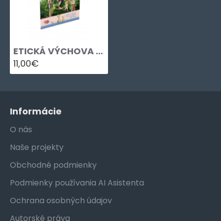
ETICKÁ VÝCHOVA PRE 2. ROČNÍK ZŠ
11,00€
Informácie
O nás
Naše projekty
Obchodné podmienky
Podmienky používania AI Asistenta
Ochrana osobných údajov
Autorské práva