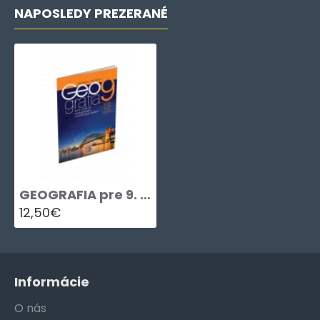
NAPOSLEDY PREZERANÉ
GEOGRAFIA pre 9. ročník ZŠ a osemročné gymnáziá – UČEBNICA
12,50€
Informácie
O nás