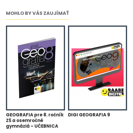
MOHLO BY VÁS ZAUJÍMAŤ
k
GEOGRAFIA pre 8. ročník
DIGI GEOGRAFIA 9
G
ZŠ a osemročné
Z
gymnáziá – UČEBNICA
U