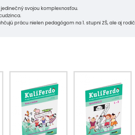
 jedinečný svojou komplexnosťou.
 cudzinca.
čujú prácu nielen pedagógom na 1. stupni ZŠ, ale aj rod