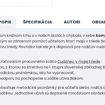
POPIS
ŠPECIFIKÁCIA
AUTORI
OBSA
om knižnom trhu a v našich školách chýbala, v sebe
komb
kým so zámerom pomôcť učiteľom, ktorí majú v triede žiak
vu triedy. Rovnako tak ale je k dispozícii pre rodičov cud
kračovaním pracovného zošita
Cudzinec v mojej triede
.
 s ktorou sa stretáva na 1. stupni slovenskej základnej š
etodickou poznámkou, ako ho vypracovať.
odporu na pochopenie a zažitie učiva žiakom.
a obsahuje metodické poznámky pre učiteľa alebo rodiča a p
tikou. Jednotlivé učivá sú doplnené množstvom obrázkov