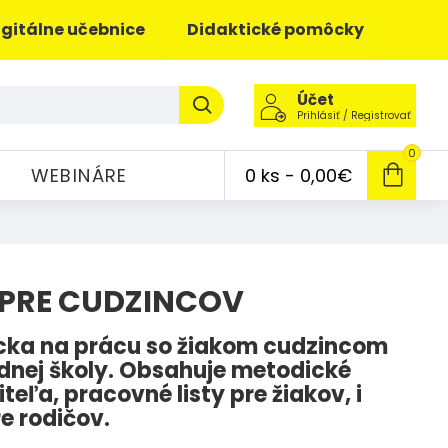
igitálne učebnice
Didaktické pomôcky
Účet
Prihlásiť / Registrovať
0
WEBINÁRE
0 ks - 0,00€
PRE CUDZINCOV
ka na prácu so žiakom cudzincom
adnej školy. Obsahuje metodické
eľa, pracovné listy pre žiakov, i
e rodičov.