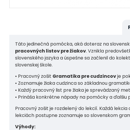
Táto jedinečná pomôcka, aká doteraz na slovensk
pracovných listov pre žiakov
. Vznikla predovšet
slovenského jazyka a úspešne sa začlenil do kolektí
slovenskej škole.
• Pracovný zošit
Gramatika pre cudzincov
je po
• Zoznamuje žiaka cudzinca so základnou gramatikou,
• Každý pracovný list pre žiaka je sprevádzaný m
• Prináša konkrétne nápady na pomôcky a ďalšiu p
Pracovný zošit je rozdelený do lekcií. Každá lekci
lekciách postupne zoznamuje so slovenskom grama
Výhody: