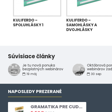
KULIFERDO –
KULIFERDO –
SPOLUHLÁSKY 1
SAMOHLÁSKY A
DVOJHLÁSKY
Súvisiace články
Je tu nová ponuka
Októbrová pon
bezplatných webinárov
webinárov za
19
máj
30
sep
NAPOSLEDY PREZERANÉ
GRAMATIKA PRE CUDZINCOV