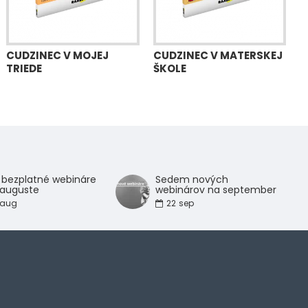
CUDZINEC V MOJEJ
CUDZINEC V MATERSKEJ
TRIEDE
ŠKOLE
 bezplatné webináre
Sedem nových
 auguste
webinárov na september
aug
22
sep