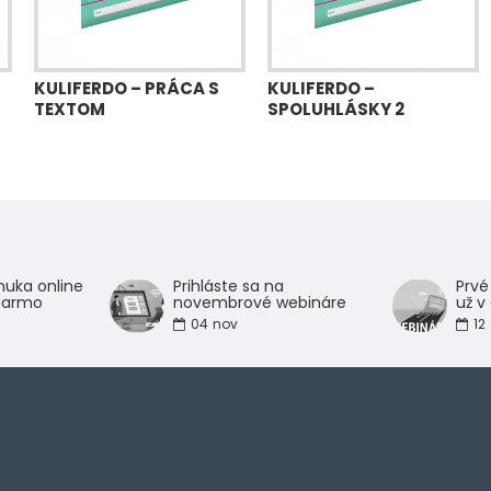
KULIFERDO – PRÁCA S
KULIFERDO –
TEXTOM
SPOLUHLÁSKY 2
uka online
Prihláste sa na
Prvé
darmo
novembrové webináre
už v
04
nov
12