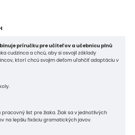
H
inuje príručku pre učiteľov a učebnicu plnú
a cudzinca a chcú, aby si osvojil základy
zincov, ktorí chcú svojim deťom uľahčiť adaptáciu v
koly.
racovný list pre žiaka. Žiak sa v jednotlivých
 na lepšiu fixáciu gramatických javov.