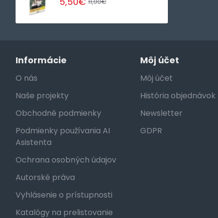
5,50€
11,00€
Informácie
Môj účet
O nás
Môj účet
Naše projekty
História objednávok
Obchodné podmienky
Newsletter
Podmienky používania AI
GDPR
Asistenta
Ochrana osobných údajov
Autorské práva
Vyhlásenie o prístupnosti
Katalógy na prelistovanie