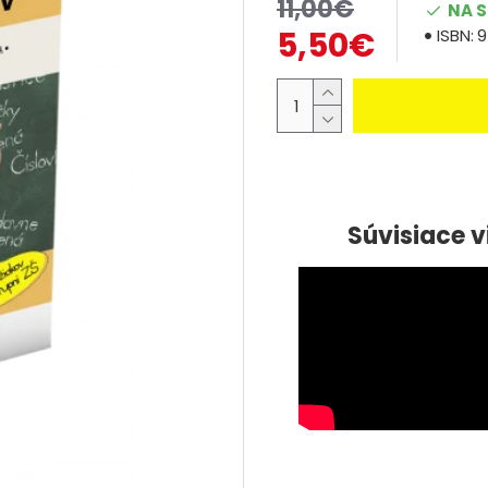
11,00€
NA 
5,50€
ISBN:
9
Súvisiace v