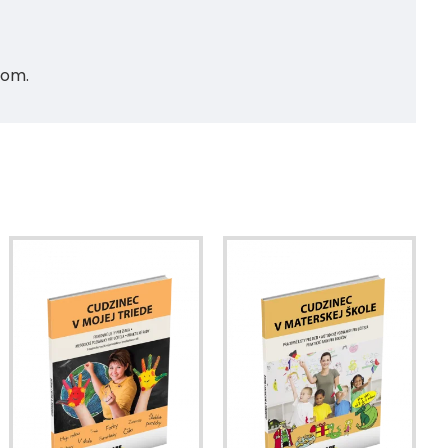
ičom.