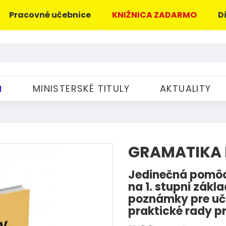
Pracovné učebnice
KNIŽNICA ZADARMO
D
M
MINISTERSKÉ TITULY
AKTUALITY
GRAMATIKA 
Jedinečná pomôc
na 1. stupni zákl
poznámky pre učit
praktické rady pr