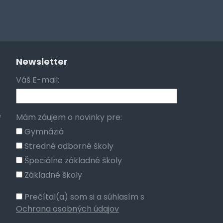
Newsletter
Váš E-mail:
e
Mám záujem o novinky pre:
Gymnáziá
Stredné odborné školy
Špeciálne základné školy
Základné školy
Prečítal(a) som si a súhlasím s
Ochrana osobných údajov