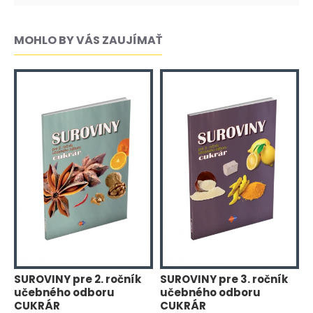
MOHLO BY VÁS ZAUJÍMAŤ
SUROVINY pre 2. ročník
SUROVINY pre 3. ročník
T
učebného odboru
učebného odboru
r
CUKRÁR
CUKRÁR
C