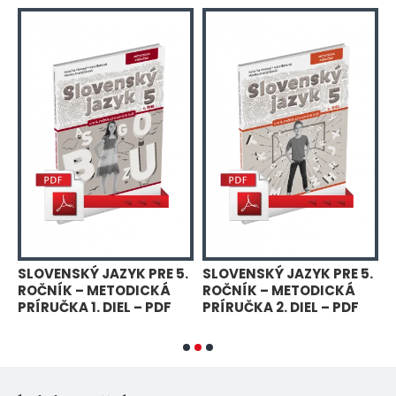
.
SLOVENSKÝ JAZYK PRE 5.
SLOVENSKÝ JAZYK PRE 5.
T
ROČNÍK – METODICKÁ
ROČNÍK – METODICKÁ
PRÍRUČKA 1. DIEL – PDF
PRÍRUČKA 2. DIEL – PDF