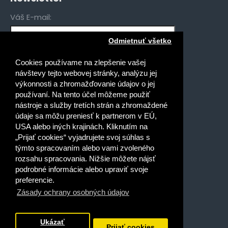
Váš E-mail:
Odmietnuť všetko
Mám záujem o novinky pre:
Cookies používame na zlepšenie vašej
Gymnáziá
návštevy tejto webovej stránky, analýzu jej
Stredné odborné školy
výkonnosti a zhromažďovanie údajov o jej
používaní. Na tento účel môžeme použiť
Špeciálne základné školy
nástroje a služby tretích strán a zhromaždené
Základné školy
údaje sa môžu preniesť k partnerom v EÚ,
USA alebo iných krajinách. Kliknutím na
Prečítal(a) som si a súhlasím s
„Prijať cookies“ vyjadrujete svoj súhlas s
Ochrana osobných údajov
týmto spracovaním alebo vami zvoleného
rozsahu spracovania. Nižšie môžete nájsť
podrobné informácie alebo upraviť svoje
preferencie.
Zásady ochrany osobných údajov
Dobrý deň, ako vám môžem
pomôcť?
Ukázať
Prijať cookies