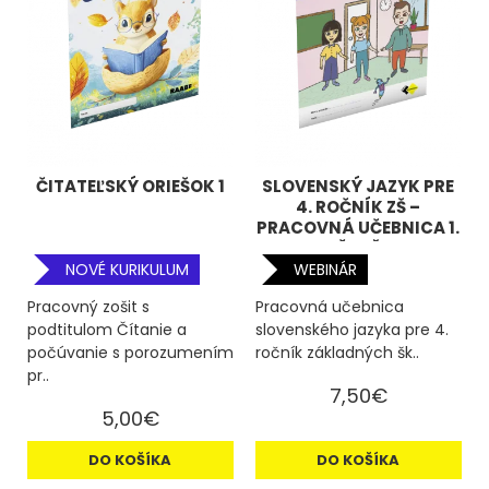
ČITATEĽSKÝ ORIEŠOK 1
SLOVENSKÝ JAZYK PRE
4. ROČNÍK ZŠ –
PRACOVNÁ UČEBNICA 1.
ČASŤ
NOVÉ KURIKULUM
WEBINÁR
Pracovný zošit s
Pracovná učebnica
podtitulom Čítanie a
slovenského jazyka pre 4.
počúvanie s porozumením
ročník základných šk..
pr..
7,50€
5,00€
DO KOŠÍKA
DO KOŠÍKA