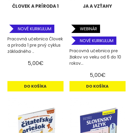
ČLOVEK A PRÍRODA 1
JA A VZŤAHY
NOVÉ KURIKULUM
WEBINÁR
Pracovná učebnica Človek
NOVÉ KURIKULUM
a príroda 1 pre prvý cyklus
Pracovná učebnica pre
základného ..
žiakov vo veku od 6 do 10
5,00€
rokov...
5,00€
DO KOŠÍKA
DO KOŠÍKA