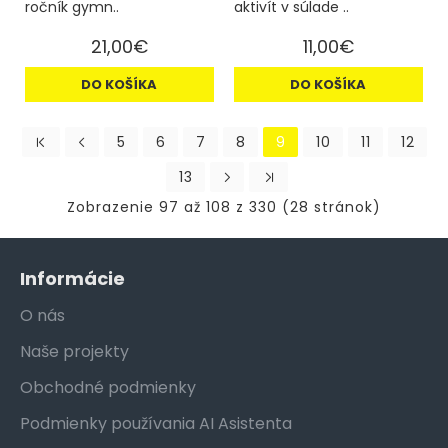
ročník gymn..
aktivít v súlade ..
21,00€
11,00€
DO KOŠÍKA
DO KOŠÍKA
5
6
7
8
9
10
11
12
13
Zobrazenie 97 až 108 z 330 (28 stránok)
Informácie
O nás
Naše projekty
Obchodné podmienky
Podmienky používania AI Asistenta