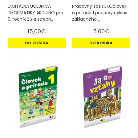
DIGITÁLNA UČEBNICA
Pracovný zošit EKOčlovek
INFORMATIKY ARDUINO pre
a príroda 1 pre prvý cyklus
9. ročník ZŠ a stredn..
základného ..
15,00€
5,00€
DO KOŠÍKA
DO KOŠÍKA