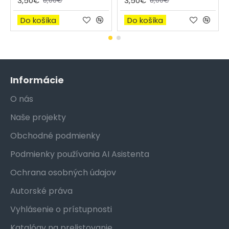
3,50€
3,50€
8,00€
8,00€
Do košíka
Do košíka
Informácie
O nás
Naše projekty
Obchodné podmienky
Podmienky používania AI Asistenta
Ochrana osobných údajov
Autorské práva
Vyhlásenie o prístupnosti
Katalógy na prelistovanie