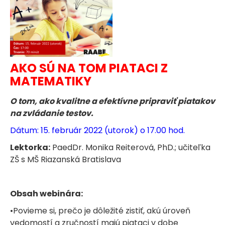
AKO SÚ NA TOM PIATACI Z
MATEMATIKY
O tom, ako kvalitne a efektívne pripraviť piatakov
na zvládanie testov.
Dátum: 15. február 2022 (utorok) o 17.00 hod.
Lektorka:
PaedDr. Monika Reiterová, PhD.; učiteľka
ZŠ s MŠ Riazanská Bratislava
Obsah webinára:
•Povieme si, prečo je dôležité zistiť, akú úroveň
vedomostí a zručností majú piataci v dobe