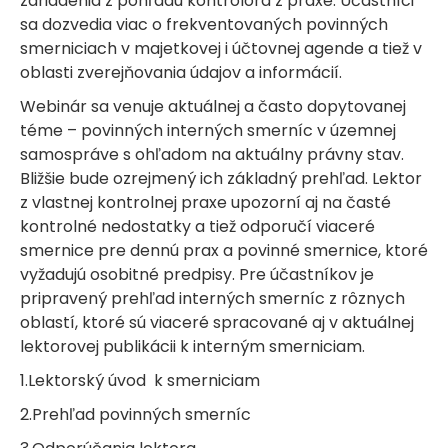
zariadenia z pohľadu kontrolóra z praxe. Účastníci
sa dozvedia viac o frekventovaných povinných
smerniciach v majetkovej i účtovnej agende a tiež v
oblasti zverejňovania údajov a informácií.
Webinár sa venuje aktuálnej a často dopytovanej
téme – povinných interných smerníc v územnej
samospráve s ohľadom na aktuálny právny stav.
Bližšie bude ozrejmený ich základný prehľad. Lektor
z vlastnej kontrolnej praxe upozorní aj na časté
kontrolné nedostatky a tiež odporučí viaceré
smernice pre dennú prax a povinné smernice, ktoré
vyžadujú osobitné predpisy. Pre účastníkov je
pripravený prehľad interných smerníc z rôznych
oblastí, ktoré sú viaceré spracované aj v aktuálnej
lektorovej publikácii k interným smerniciam.
1.Lektorský úvod k smerniciam
2.Prehľad povinných smerníc