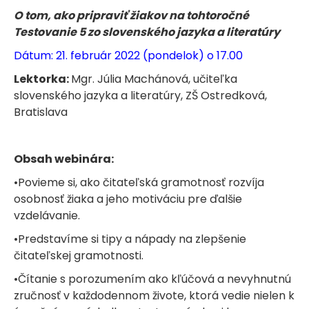
O tom, ako pripraviť žiakov na tohtoročné
Testovanie 5 zo slovenského jazyka a literatúry
Dátum: 21. február 2022 (pondelok) o 17.00
Lektorka:
Mgr. Júlia Machánová, učiteľka
slovenského jazyka a literatúry, ZŠ Ostredková,
Bratislava
Obsah webinára:
•Povieme si, ako čitateľská gramotnosť rozvíja
osobnosť žiaka a jeho motiváciu pre ďalšie
vzdelávanie.
•Predstavíme si tipy a nápady na zlepšenie
čitateľskej gramotnosti.
•Čítanie s porozumením ako kľúčová a nevyhnutnú
zručnosť v každodennom živote, ktorá vedie nielen k