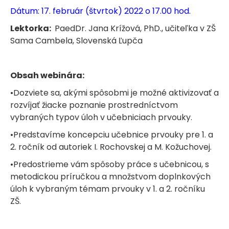
Dátum: 17. február (štvrtok) 2022 o 17.00 hod.
Lektorka:
PaedDr. Jana Krížová, PhD., učiteľka v ZŠ
Sama Cambela, Slovenská Ľupča
Obsah webinára:
•Dozviete sa, akými spôsobmi je možné aktivizovať a
rozvíjať žiacke poznanie prostredníctvom
vybraných typov úloh v učebniciach prvouky.
•Predstavíme koncepciu učebnice prvouky pre 1. a
2. ročník od autoriek I. Rochovskej a M. Kožuchovej.
•Predostrieme vám spôsoby práce s učebnicou, s
metodickou príručkou a množstvom doplnkových
úloh k vybraným témam prvouky v 1. a 2. ročníku
ZŠ.