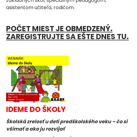
základných škôl, špeciálnym pedagógom,
asistentom učiteľa, rodičom.
POČET MIEST JE OBMEDZENÝ.
ZAREGISTRUJTE SA EŠTE DNES TU.
IDEME DO ŠKOLY
Školská zrelosť u detí predškolského veku – čo si
všímať a ako ju rozvíjať