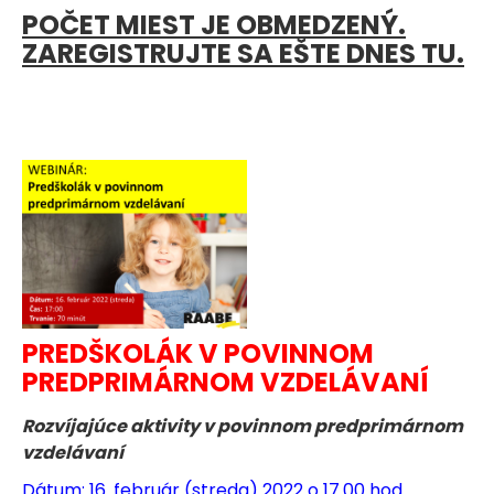
POČET MIEST JE OBMEDZENÝ.
ZAREGISTRUJTE SA EŠTE DNES TU.
PREDŠKOLÁK V POVINNOM
PREDPRIMÁRNOM VZDELÁVANÍ
Rozvíjajúce aktivity v povinnom predprimárnom
vzdelávaní
Dátum: 16. február (streda) 2022 o 17.00 hod