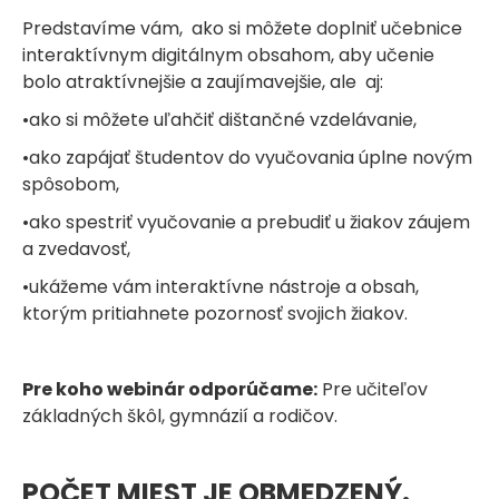
Predstavíme vám, ako si môžete doplniť učebnice
interaktívnym digitálnym obsahom, aby učenie
bolo atraktívnejšie a zaujímavejšie, ale aj:
•ako si môžete uľahčiť dištančné vzdelávanie,
•ako zapájať študentov do vyučovania úplne novým
spôsobom,
•ako spestriť vyučovanie a prebudiť u žiakov záujem
a zvedavosť,
•ukážeme vám interaktívne nástroje a obsah,
ktorým pritiahnete pozornosť svojich žiakov.
Pre koho webinár odporúčame:
Pre učiteľov
základných škôl, gymnázií a rodičov.
POČET MIEST JE OBMEDZENÝ.