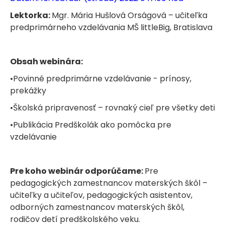
Lektorka:
Mgr. Mária Hušlová Orságová – učiteľka
predprimárneho vzdelávania MŠ littleBig, Bratislava
Obsah webinára:
•Povinné predprimárne vzdelávanie - prínosy,
prekážky
•Školská pripravenosť – rovnaký cieľ pre všetky deti
•Publikácia Predškolák ako pomôcka pre
vzdelávanie
Pre koho webinár odporúčame:
Pre
pedagogických zamestnancov materských škôl –
učiteľky a učiteľov, pedagogických asistentov,
odborných zamestnancov materských škôl,
rodičov detí predškolského veku.