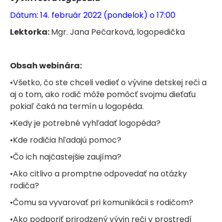
Dátum: 14. február 2022 (pondelok) o 17:00
Lektorka:
Mgr. Jana Pečarková, logopedička
Obsah webinára:
•Všetko, čo ste chceli vedieť o vývine detskej reči a
aj o tom, ako rodič môže pomôcť svojmu dieťaťu
pokiaľ čaká na termín u logopéda.
•Kedy je potrebné vyhľadať logopéda?
•Kde rodičia hľadajú pomoc?
•Čo ich najčastejšie zaujíma?
•Ako citlivo a promptne odpovedať na otázky
rodiča?
•Čomu sa vyvarovať pri komunikácii s rodičom?
•Ako podporiť prirodzený vývin reči v prostredí