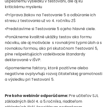
úspešnému výsledku v testovaní, ale aj ku
kritickému mysleniu
•Príprava žiakov na Testovanie 5 a odbúranie ich
stresu z testovania už vo 4. ročníku ZŠ
•Predstavíme si Testovanie 5 a jeho hlavné ciele.
•Ponúkneme kvalitné ukážky testov ako formu
nácviku, ale aj motivácie s rovnakými typmi úloh a s
rovnakou formou, ako pri skutočnom Testovaní 5,
plne rešpektujúcich vzdelávacie štandardy
deklarované v iŠVP.
•Spomenieme faktory, ktoré pozitívne alebo
negatívne ovplyvňujú rozvoj čitateľskej gramotnosti
a výsledku pri Testovaní 5.
Pre koho webinár odporúčame:
Pre učiteľov SJL
základných škôl 4. a 5.ročníka, riaditeľom