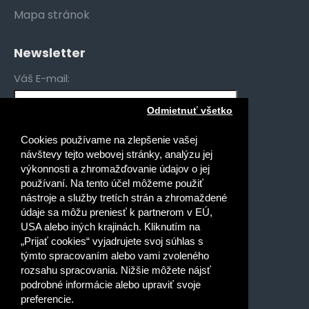
Mapa stránok
Newsletter
Váš E-mail:
Odmietnuť všetko
Mám záujem o novinky pre:
Cookies používame na zlepšenie vašej
Gymnáziá
návštevy tejto webovej stránky, analýzu jej
Stredné odborné školy
výkonnosti a zhromažďovanie údajov o jej
používaní. Na tento účel môžeme použiť
Špeciálne základné školy
nástroje a služby tretích strán a zhromaždené
Základné školy
údaje sa môžu preniesť k partnerom v EÚ,
USA alebo iných krajinách. Kliknutím na
Prečítal(a) som si a súhlasím s
„Prijať cookies“ vyjadrujete svoj súhlas s
Ochrana osobných údajov
týmto spracovaním alebo vami zvoleného
rozsahu spracovania. Nižšie môžete nájsť
podrobné informácie alebo upraviť svoje
preferencie.