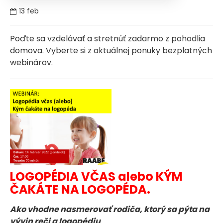
13
feb
Poďte sa vzdelávať a stretnúť zadarmo z pohodlia
domova. Vyberte si z aktuálnej ponuky bezplatných
webinárov.
LOGOPÉDIA VČAS alebo KÝM
ČAKÁTE NA LOGOPÉDA.
Ako vhodne nasmerovať rodiča, ktorý sa pýta na
vývin reči a logopédiu