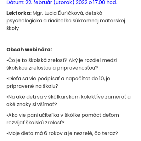
Dátum: 22. február (utorok) 2022 o 17.00 hod.
Lektorka:
Mgr. Lucia Ďuríčková, detská
psychologička a riaditeľka súkromnej materskej
školy
Obsah webinára:
•Čo je to školská zrelosť? Aký je rozdiel medzi
školskou zrelosťou a pripravenosťou?
•Dieťa sa vie podpísať a napočítať do 10, je
pripravené na školu?
•Na aké deti sa v škôlkarskom kolektíve zamerať a
aké znaky si všímať?
•Ako vie pani učiteľka v škôlke pomôcť deťom
rozvíjať školskú zrelosť?
•Moje dieťa má 6 rokov a je nezrelé, čo teraz?