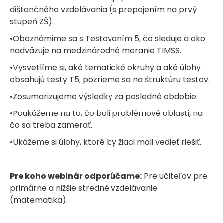
dištančného vzdelávania (s prepojením na prvý
stupeň ZŠ).
•Oboznámime sa s Testovaním 5, čo sleduje a ako
nadväzuje na medzinárodné meranie TIMSS.
•Vysvetlíme si, aké tematické okruhy a aké úlohy
obsahujú testy T5; pozrieme sa na štruktúru testov.
•Zosumarizujeme výsledky za posledné obdobie.
•Poukážeme na to, čo boli problémové oblasti, na
čo sa treba zamerať.
•Ukážeme si úlohy, ktoré by žiaci mali vedieť riešiť.
Pre koho webinár odporúčame:
Pre učiteľov pre
primárne a nižšie stredné vzdelávanie
(matematika).