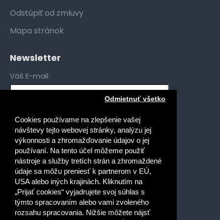
Odstúpiť od zmluvy
Mapa stránok
Newsletter
Váš E-mail:
Odmietnuť všetko
Mám záujem o novinky pre:
Cookies používame na zlepšenie vašej
Gymnáziá
návštevy tejto webovej stránky, analýzu jej
Stredné odborné školy
výkonnosti a zhromažďovanie údajov o jej
používaní. Na tento účel môžeme použiť
Špeciálne základné školy
nástroje a služby tretích strán a zhromaždené
Základné školy
údaje sa môžu preniesť k partnerom v EÚ,
USA alebo iných krajinách. Kliknutím na
Prečítal(a) som si a súhlasím s
„Prijať cookies“ vyjadrujete svoj súhlas s
Ochrana osobných údajov
týmto spracovaním alebo vami zvoleného
rozsahu spracovania. Nižšie môžete nájsť