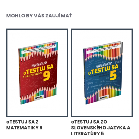
MOHLO BY VÁS ZAUJÍMAŤ
oTESTUJ SA Z
oTESTUJ SA ZO
o
MATEMATIKY 9
SLOVENSKÉHO JAZYKA A
S
LITERATÚRY 5
L