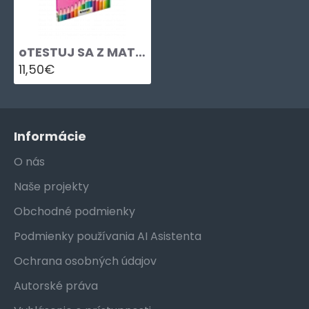
oTESTUJ SA Z MATEMATIKY 8
11,50€
Informácie
O nás
Naše projekty
Obchodné podmienky
Podmienky používania AI Asistenta
Ochrana osobných údajov
Autorské práva