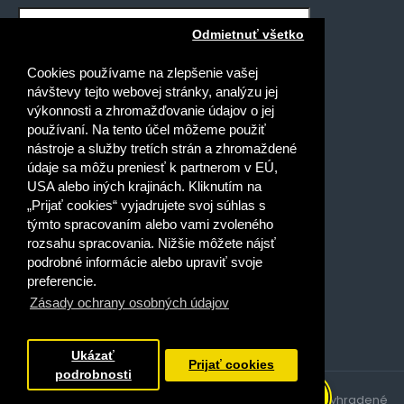
Odmietnuť všetko
Mám záujem o novinky pre:
Cookies používame na zlepšenie vašej
Gymnáziá
návštevy tejto webovej stránky, analýzu jej
Stredné odborné školy
výkonnosti a zhromažďovanie údajov o jej
používaní. Na tento účel môžeme použiť
Špeciálne základné školy
nástroje a služby tretích strán a zhromaždené
Základné školy
údaje sa môžu preniesť k partnerom v EÚ,
USA alebo iných krajinách. Kliknutím na
Prečítal(a) som si a súhlasím s
„Prijať cookies“ vyjadrujete svoj súhlas s
Ochrana osobných údajov
týmto spracovaním alebo vami zvoleného
rozsahu spracovania. Nižšie môžete nájsť
podrobné informácie alebo upraviť svoje
preferencie.
Zásady ochrany osobných údajov
Dobrý deň, ako vám môžem
pomôcť?
Ukázať
Prijať cookies
podrobnosti
Copyright © 2021, Expolpedagogika.sk, všetky práva vyhradené