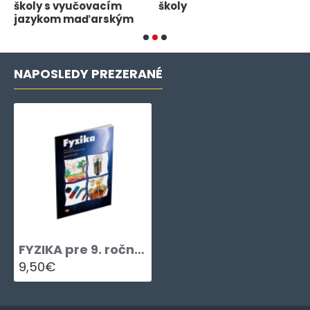
školy s vyučovacím
školy
š
jazykom maďarským
NAPOSLEDY PREZERANÉ
FYZIKA pre 9. ročník špeciálnych základných škôl – PRACOVNÝ ZOŠIT
9,50€