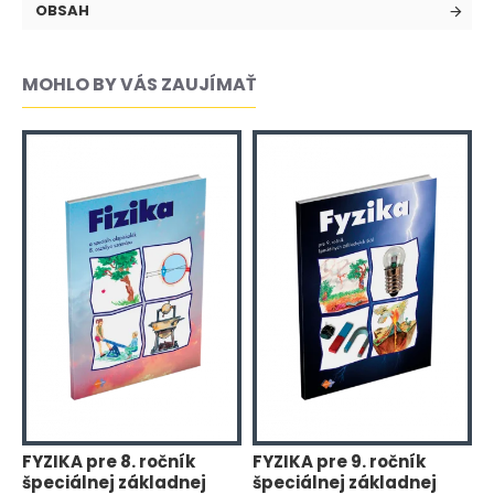
OBSAH
MOHLO BY VÁS ZAUJÍMAŤ
FYZIKA pre 8. ročník
FYZIKA pre 9. ročník
F
špeciálnej základnej
špeciálnej základnej
š