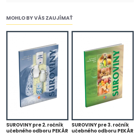
MOHLO BY VÁS ZAUJÍMAŤ
SUROVINY pre 2. ročník
SUROVINY pre 3. ročník
T
učebného odboru PEKÁR
učebného odboru PEKÁR
r
P