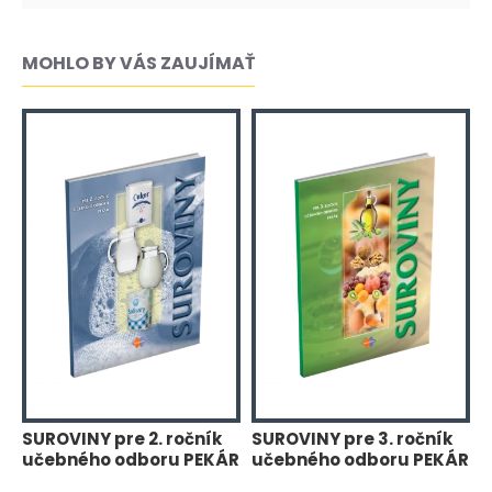
MOHLO BY VÁS ZAUJÍMAŤ
SUROVINY pre 2. ročník
SUROVINY pre 3. ročník
T
učebného odboru PEKÁR
učebného odboru PEKÁR
r
P