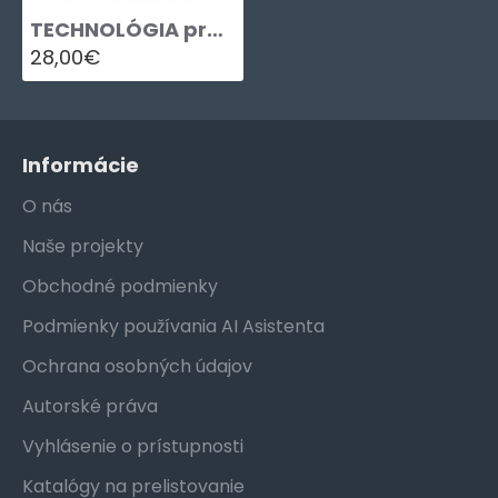
TECHNOLÓGIA pre 1. ročník učebného odboru PEKÁR, 1. časť
28,00€
Informácie
O nás
Naše projekty
Obchodné podmienky
Podmienky používania AI Asistenta
Ochrana osobných údajov
Autorské práva
Vyhlásenie o prístupnosti
Katalógy na prelistovanie