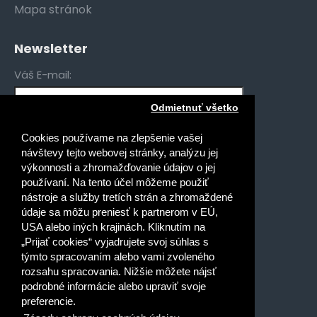
Mapa stránok
Newsletter
Váš E-mail:
Odmietnuť všetko
Mám záujem o novinky pre:
Cookies používame na zlepšenie vašej
Gymnáziá
návštevy tejto webovej stránky, analýzu jej
Stredné odborné školy
výkonnosti a zhromažďovanie údajov o jej
používaní. Na tento účel môžeme použiť
Špeciálne základné školy
nástroje a služby tretích strán a zhromaždené
Základné školy
údaje sa môžu preniesť k partnerom v EÚ,
USA alebo iných krajinách. Kliknutím na
Prečítal(a) som si a súhlasím s
„Prijať cookies“ vyjadrujete svoj súhlas s
Ochrana osobných údajov
týmto spracovaním alebo vami zvoleného
rozsahu spracovania. Nižšie môžete nájsť
podrobné informácie alebo upraviť svoje
preferencie.