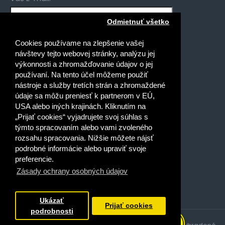
Odmietnuť všetko
Mám záujem o novinky pre:
Cookies používame na zlepšenie vašej
Gymnáziá
návštevy tejto webovej stránky, analýzu jej
Stredné odborné školy
výkonnosti a zhromažďovanie údajov o jej
používaní. Na tento účel môžeme použiť
Špeciálne základné školy
nástroje a služby tretích strán a zhromaždené
Základné školy
údaje sa môžu preniesť k partnerom v EÚ,
USA alebo iných krajinách. Kliknutím na
Prečítal(a) som si a súhlasím s
„Prijať cookies“ vyjadrujete svoj súhlas s
Ochrana osobných údajov
týmto spracovaním alebo vami zvoleného
rozsahu spracovania. Nižšie môžete nájsť
podrobné informácie alebo upraviť svoje
preferencie.
Zásady ochrany osobných údajov
Dobrý deň, ako vám môžem
pomôcť?
Ukázať
Prijať cookies
podrobnosti