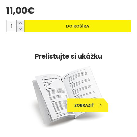
11,00€
DO KOŠÍKA
Prelistujte si ukážku