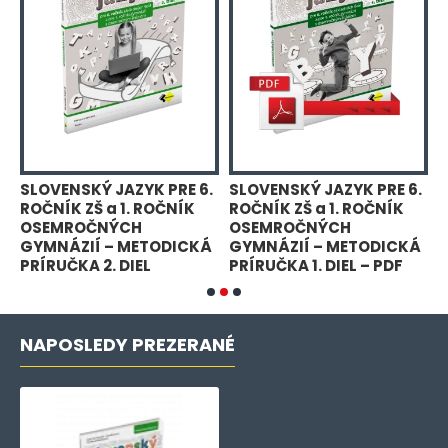
.
SLOVENSKÝ JAZYK PRE 6.
SLOVENSKÝ JAZYK PRE 6.
S
ROČNÍK ZŠ a 1. ROČNÍK
ROČNÍK ZŠ a 1. ROČNÍK
R
OSEMROČNÝCH
OSEMROČNÝCH
Á
GYMNÁZIÍ – METODICKÁ
GYMNÁZIÍ – METODICKÁ
G
PRÍRUČKA 2. DIEL
PRÍRUČKA 1. DIEL – PDF
P
NAPOSLEDY PREZERANÉ