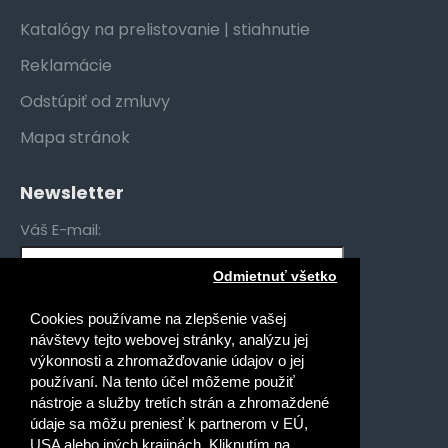
Katalógy na prelistovanie | stiahnutie
Reklamácie
Odstúpiť od zmluvy
Mapa stránok
Newsletter
Váš E-mail:
Odmietnuť všetko
Mám záujem o novinky pre:
Cookies používame na zlepšenie vašej
Gymnáziá
návštevy tejto webovej stránky, analýzu jej
Stredné odborné školy
výkonnosti a zhromažďovanie údajov o jej
používaní. Na tento účel môžeme použiť
Špeciálne základné školy
nástroje a služby tretích strán a zhromaždené
Základné školy
údaje sa môžu preniesť k partnerom v EÚ,
USA alebo iných krajinách. Kliknutím na