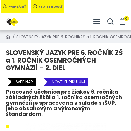
PRIHLÁSIŤ
REGISTROVAŤ
0
SLOVENSKÝ JAZYK PRE 6. ROČNÍKZŠ a 1. ROČNÍK OSEMROČN
SLOVENSKÝ JAZYK PRE 6. ROČNÍK ZŠ
a 1. ROČNÍK OSEMROČNÝCH
GYMNÁZIÍ – 2. DIEL
WEBINÁR
NOVÉ KURIKULUM
Pracovná učebnica pre žiakov 6. ročníka
základných škôl a 1. ročníka osemročných
gymnázií je spracovaná v súlade s iŠVP,
jeho obsahovým a výkonovým
štandardom.