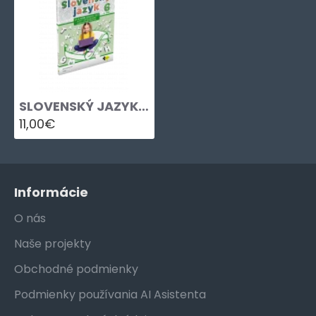
SLOVENSKÝ JAZYK PRE 6. ROČNÍKZŠ a 1. ROČNÍK OSEMROČNÝCH GYMNÁZIÍ – 2. DIEL
11,00€
Informácie
O nás
Naše projekty
Obchodné podmienky
Podmienky používania AI Asistenta