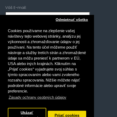
Váš E-mail:
Odmietnuť všetko
Mám záujem o novinky pre:
Cookies používame na zlepšenie vašej
Gymnáziá
návštevy tejto webovej stránky, analýzu jej
Stredné odborné školy
výkonnosti a zhromažďovanie údajov o jej
používaní. Na tento účel môžeme použiť
Špeciálne základné školy
nástroje a služby tretích strán a zhromaždené
Základné školy
údaje sa môžu preniesť k partnerom v EÚ,
USA alebo iných krajinách. Kliknutím na
Prečítal(a) som si a súhlasím s
„Prijať cookies“ vyjadrujete svoj súhlas s
Ochrana osobných údajov
týmto spracovaním alebo vami zvoleného
rozsahu spracovania. Nižšie môžete nájsť
podrobné informácie alebo upraviť svoje
preferencie.
Zásady ochrany osobných údajov
Dobrý deň, ako vám môžem
pomôcť?
Ukázať
Prijať cookies