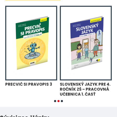
.
PRECVIČ SI PRAVOPIS 3
SLOVENSKÝ JAZYK PRE 4.
S
ROČNÍK ZŠ – PRACOVNÁ
R
UČEBNICA 1. ČASŤ
U