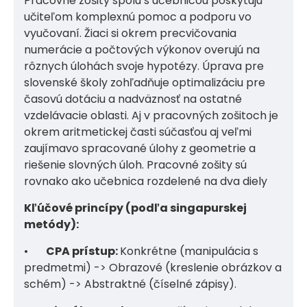
Pracovné zošity spolu s učebnicou poskytujú
učiteľom komplexnú pomoc a podporu vo
vyučovaní. Žiaci si okrem precvičovania
numerácie a počtových výkonov overujú na
rôznych úlohách svoje hypotézy. Úprava pre
slovenské školy zohľadňuje optimalizáciu pre
časovú dotáciu a nadväznosť na ostatné
vzdelávacie oblasti. Aj v pracovných zošitoch je
okrem aritmetickej časti súčasťou aj veľmi
zaujímavo spracované úlohy z geometrie a
riešenie slovných úloh. Pracovné zošity sú
rovnako ako učebnica rozdelené na dva diely
Kľúčové princípy (podľa singapurskej
metódy):
•
CPA prístup:
Konkrétne (manipulácia s
predmetmi) -> Obrazové (kreslenie obrázkov a
schém) -> Abstraktné (číselné zápisy).