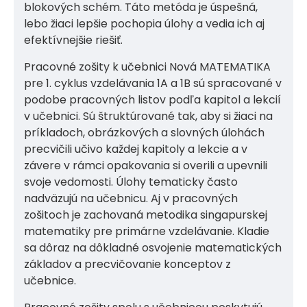
blokových schém. Táto metóda je úspešná,
lebo žiaci lepšie pochopia úlohy a vedia ich aj
efektívnejšie riešiť.
Pracovné zošity k učebnici Nová MATEMATIKA
pre 1. cyklus vzdelávania 1A a 1B sú spracované v
podobe pracovných listov podľa kapitol a lekcií
v učebnici. Sú štruktúrované tak, aby si žiaci na
príkladoch, obrázkových a slovných úlohách
precvičili učivo každej kapitoly a lekcie a v
závere v rámci opakovania si overili a upevnili
svoje vedomosti. Úlohy tematicky často
nadväzujú na učebnicu. Aj v pracovných
zošitoch je zachovaná metodika singapurskej
matematiky pre primárne vzdelávanie. Kladie
sa dôraz na dôkladné osvojenie matematických
základov a precvičovanie konceptov z
učebnice.