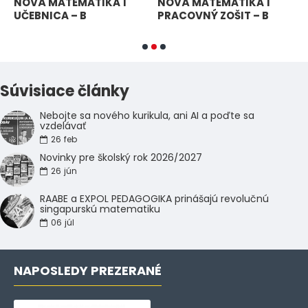
NOVÁ MATEMATIKA 1
NOVÁ MATEMATIKA 1
M
UČEBNICA – B
PRACOVNÝ ZOŠIT – B
I
C
Súvisiace články
Nebojte sa nového kurikula, ani AI a poďte sa
vzdelávať
26
feb
Novinky pre školský rok 2026/2027
26
jún
RAABE a EXPOL PEDAGOGIKA prinášajú revolučnú
singapurskú matematiku
06
júl
NAPOSLEDY PREZERANÉ