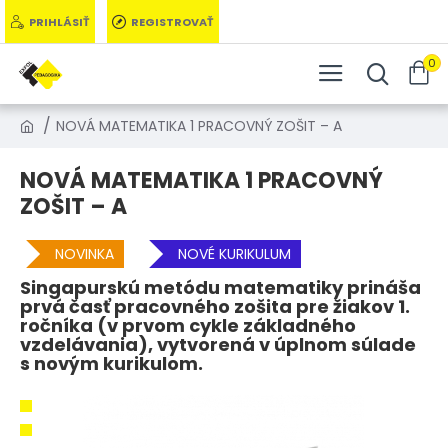
PRIHLÁSIŤ
REGISTROVAŤ
0
NOVÁ MATEMATIKA 1 PRACOVNÝ ZOŠIT – A
NOVÁ MATEMATIKA 1 PRACOVNÝ
ZOŠIT – A
NOVINKA
NOVÉ KURIKULUM
Singapurskú metódu matematiky prináša
prvá časť pracovného zošita pre žiakov 1.
ročníka (v prvom cykle základného
vzdelávania), vytvorená v úplnom súlade
s novým kurikulom.