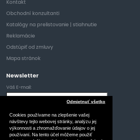
Kontakt
Obchodní konzultanti
Katalógy na prelistovanie | stiahnutie
Reklamácie
Odstúpiť od zmluvy
Mapa stránok
Newsletter
Váš E-mail:
Odmietnuť všetko
Mám záujem o novinky pre:
Cookies používame na zlepšenie vašej
Gymnáziá
návštevy tejto webovej stránky, analýzu jej
Stredné odborné školy
výkonnosti a zhromažďovanie údajov o jej
používaní. Na tento účel môžeme použiť
Špeciálne základné školy