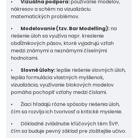
•
Vizuálna podpora:
používanie modelov,
nákresov a schém na vizualizáciu
matematických problémov.
•
Modelovanie (tzv. Bar Modelling):
na
riešenie úloh sa využíva napr. kreslenie
obdĺžnikových pásov, ktoré vyjadrujú vzťah
medzi známymi a neznámymi číselnými
hodnotami.
•
Slovné úlohy:
lepšie riešenie slovných úloh,
lepšia formulácia vlastných myšlienok,
vizualizácia, využívanie blokových modelov
pomáha pochopiť vzťahy medzi číslami.
•
Žiaci hľadajú rôzne spôsoby riešenia úloh,
čím sa rozvíja ich tvorivosť a kritické myslenie.
•
Dôkladné zvládnutie kľúčových tém ŠVP,
čím sa buduje pevný základ pre zložitejšie učivo.