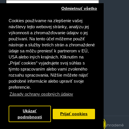
Odmietnuť všetko
Mám záujem o novinky pre:
Cookies používame na zlepšenie vašej
Gymnáziá
návštevy tejto webovej stránky, analýzu jej
Stredné odborné školy
výkonnosti a zhromažďovanie údajov o jej
používaní. Na tento účel môžeme použiť
Špeciálne základné školy
nástroje a služby tretích strán a zhromaždené
Základné školy
údaje sa môžu preniesť k partnerom v EÚ,
USA alebo iných krajinách. Kliknutím na
Prečítal(a) som si a súhlasím s
„Prijať cookies“ vyjadrujete svoj súhlas s
Ochrana osobných údajov
týmto spracovaním alebo vami zvoleného
rozsahu spracovania. Nižšie môžete nájsť
podrobné informácie alebo upraviť svoje
preferencie.
Zásady ochrany osobných údajov
Dobrý deň, ako vám môžem
pomôcť?
Ukázať
Prijať cookies
podrobnosti
Copyright © 2021, Expolpedagogika.sk, všetky práva vyhradené