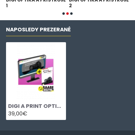
1
2
P
NAPOSLEDY PREZERANÉ
DIGI A PRINT OPTIKA A PRÍSTROJE 1
39,00€