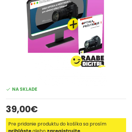
NA SKLADE
39,00€
Pre pridanie produktu do košíka sa prosím
prihláste
alebo
zaregistrujte
.