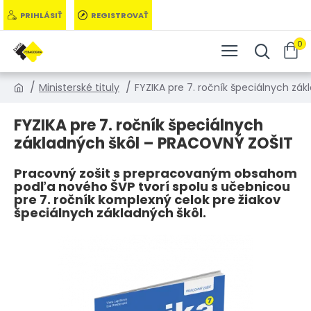
PRIHLÁSIŤ
REGISTROVAŤ
0
Ministerské tituly
FYZIKA pre 7. ročník špeciálnych zá
FYZIKA pre 7. ročník špeciálnych
základných škôl – PRACOVNÝ ZOŠIT
Pracovný zošit s prepracovaným obsahom
podľa nového ŠVP tvorí spolu s učebnicou
pre 7. ročník komplexný celok pre žiakov
špeciálnych základných škôl.