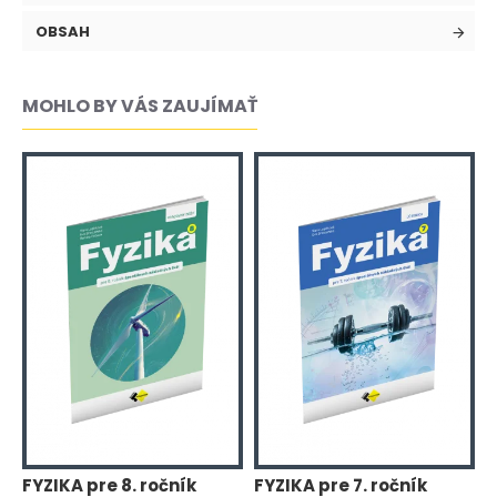
OBSAH
MOHLO BY VÁS ZAUJÍMAŤ
FYZIKA pre 8. ročník
FYZIKA pre 7. ročník
F