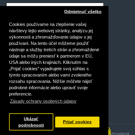
Odmietnuť všetko
Mám záujem o novinky pre:
Cookies používame na zlepšenie vašej
Gymnáziá
návštevy tejto webovej stránky, analýzu jej
Stredné odborné školy
výkonnosti a zhromažďovanie údajov o jej
používaní. Na tento účel môžeme použiť
Špeciálne základné školy
nástroje a služby tretích strán a zhromaždené
Základné školy
údaje sa môžu preniesť k partnerom v EÚ,
USA alebo iných krajinách. Kliknutím na
Prečítal(a) som si a súhlasím s
„Prijať cookies“ vyjadrujete svoj súhlas s
Ochrana osobných údajov
týmto spracovaním alebo vami zvoleného
rozsahu spracovania. Nižšie môžete nájsť
podrobné informácie alebo upraviť svoje
preferencie.
Zásady ochrany osobných údajov
Dobrý deň, ako vám môžem
pomôcť?
Ukázať
Prijať cookies
podrobnosti
Copyright © 2021, Expolpedagogika.sk, všetky práva vyhradené