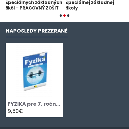
špeciálnych základných
špeciálnej základnej
š
škôl – PRACOVNÝ ZOŠIT
školy
š
NAPOSLEDY PREZERANÉ
FYZIKA pre 7. ročník špeciálnych základných škôl – PRACOVNÝ ZOŠIT
9,50€