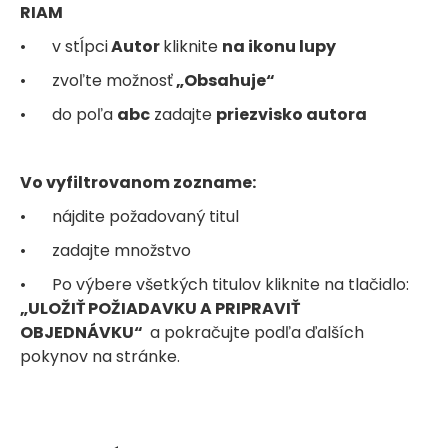
RIAM
•
v stĺpci
Autor
kliknite
na ikonu lupy
•
zvoľte možnosť
„Obsahuje“
•
do poľa
abc
zadajte
priezvisko autora
Vo vyfiltrovanom zozname:
•
nájdite požadovaný titul
•
zadajte množstvo
•
Po výbere všetkých titulov kliknite na tlačidlo:
„ULOŽIŤ POŽIADAVKU A PRIPRAVIŤ
OBJEDNÁVKU“
a pokračujte podľa ďalších
pokynov na stránke.