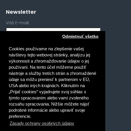
Newsletter
Váš E-mail:
Odmietnuť všetko
Mám záujem o novinky pre:
Cookies používame na zlepšenie vašej
Gymnáziá
návštevy tejto webovej stránky, analýzu jej
Stredné odborné školy
výkonnosti a zhromažďovanie údajov o jej
používaní. Na tento účel môžeme použiť
Špeciálne základné školy
nástroje a služby tretích strán a zhromaždené
Základné školy
údaje sa môžu preniesť k partnerom v EÚ,
USA alebo iných krajinách. Kliknutím na
Prečítal(a) som si a súhlasím s
„Prijať cookies“ vyjadrujete svoj súhlas s
Ochrana osobných údajov
týmto spracovaním alebo vami zvoleného
rozsahu spracovania. Nižšie môžete nájsť
podrobné informácie alebo upraviť svoje
preferencie.
Zásady ochrany osobných údajov
Dobrý deň, ako vám môžem