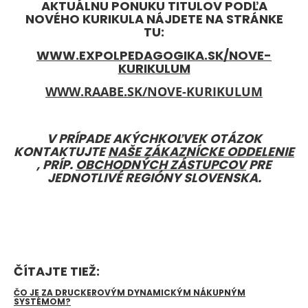
AKTUÁLNU PONUKU TITULOV PODĽA
NOVÉHO KURIKULA NÁJDETE NA STRÁNKE
TU:
WWW.EXPOLPEDAGOGIKA.SK/NOVE-
KURIKULUM
WWW.RAABE.SK/NOVE-KURIKULUM
V PRÍPADE AKÝCHKOĽVEK OTÁZOK
KONTAKTUJTE
NAŠE ZÁKAZNÍCKE ODDELENIE
, PRÍP.
OBCHODNÝCH ZÁSTUPCOV
PRE
JEDNOTLIVÉ REGIÓNY SLOVENSKA.
ČÍTAJTE TIEŽ:
ČO JE ZA DRUCKEROVÝM DYNAMICKÝM NÁKUPNÝM
SYSTÉMOM?