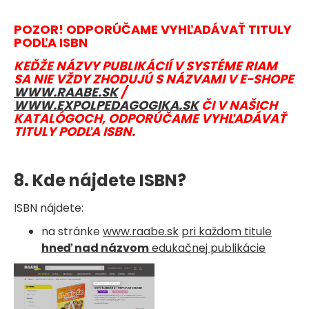
POZOR! ODPORÚČAME VYHĽADÁVAŤ TITULY
PODĽA ISBN
KEĎŽE NÁZVY PUBLIKÁCIÍ V SYSTÉME RIAM
SA NIE VŽDY ZHODUJÚ S NÁZVAMI V E-SHOPE
WWW.RAABE.SK
/
WWW.EXPOLPEDAGOGIKA.SK
ČI V NAŠICH
KATALÓGOCH, ODPORÚČAME VYHĽADÁVAŤ
TITULY PODĽA ISBN.
8. Kde nájdete ISBN?
ISBN nájdete:
na stránke
www.raabe.sk
pri každom titule
hneď nad názvom
edukačnej publikácie