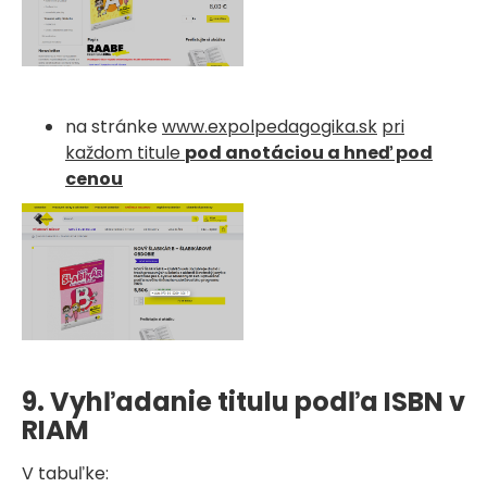
na stránke
www.expolpedagogika.sk
pri
každom titule
pod anotáciou a hneď pod
cenou
9. Vyhľadanie titulu podľa ISBN v
RIAM
V tabuľke: