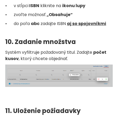
•
v stĺpci
ISBN
kliknite na
ikonu lupy
•
zvoľte možnosť
„Obsahuje“
•
do poľa
abc
zadajte ISBN
aj so spojovníkmi
10. Zadanie množstva
Systém vyfiltruje požadovaný titul. Zadajte
počet
kusov
, ktorý chcete objednať.
11. Uloženie požiadavky