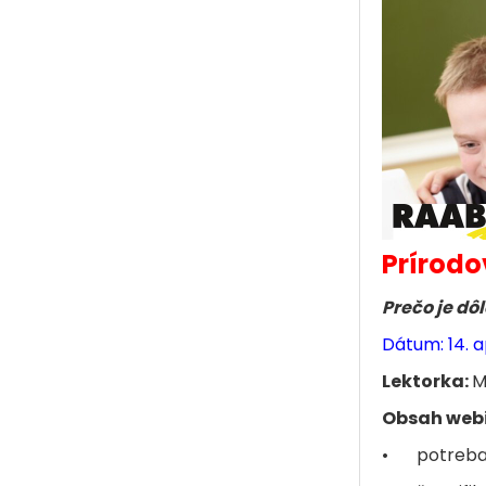
Prírodo
Prečo je dô
Dátum: 14. a
Lektorka:
M
Obsah web
•
potreba