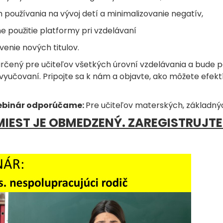
h používania na vývoj detí a minimalizovanie negatív,
e použitie platformy pri vzdelávaní
enie nových titulov.
určený pre učiteľov všetkých úrovní vzdelávania a bude p
 vyučovaní. Pripojte sa k nám a objavte, ako môžete efekt
ebinár odporúčame:
Pre učiteľov materských, základnýc
IEST JE OBMEDZENÝ. ZAREGISTRUJTE 