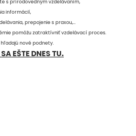
xte s prírodovedným vzdelávaním,
ia informácií,
delávania, prepojenie s praxou,...
émie pomôžu zatraktívniť vzdelávací proces.
í hľadajú nové podnety.
SA EŠTE DNES TU.