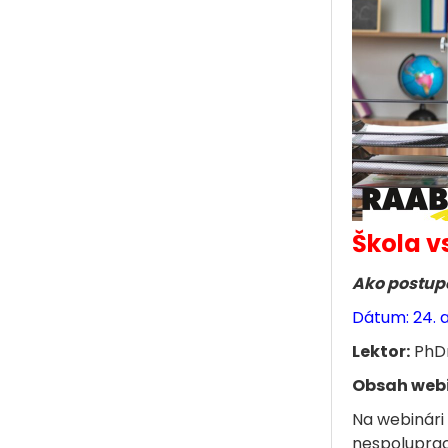
Škola v
Ako postupo
Dátum: 24. a
Lektor:
PhDr
Obsah web
Na webinári
nespoluprac