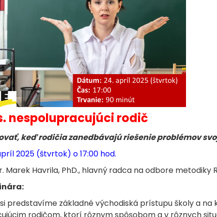
s. nespolupracujúci rodič
vať, keď rodičia zanedbávajú riešenie problémov svo
príl 2025 (štvrtok) o 17:00 hod.
. Marek Havrila, PhD., hlavný radca na odbore metodiky 
inára:
 si predstavíme základné východiská prístupu školy a na 
ujúcim rodičom, ktorí rôznym spôsobom a v rôznych situ