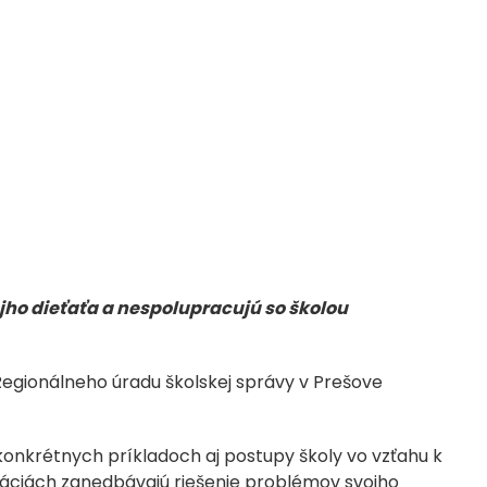
jho dieťaťa a nespolupracujú so školou
Regionálneho úradu školskej správy v Prešove
konkrétnych príkladoch aj postupy školy vo vzťahu k
áciách zanedbávajú riešenie problémov svojho