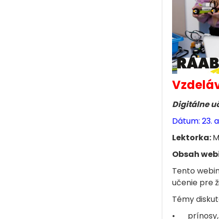
Vzdeláv
Digitálne u
Dátum: 23. a
Lektorka:
M
Obsah web
Tento webin
učenie pre ž
Témy diskut
•
prínosy