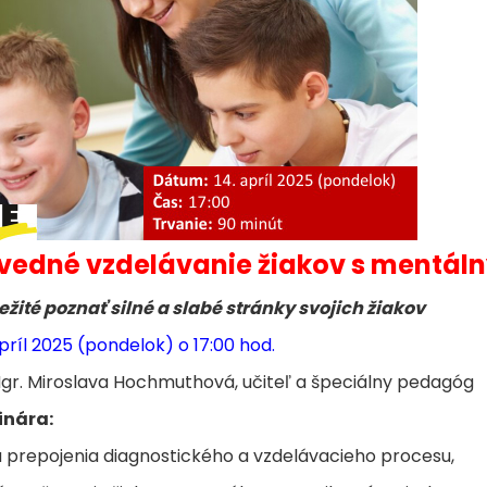
vedné vzdelávanie žiakov s mentál
ležité poznať silné a slabé stránky svojich žiakov
príl 2025 (pondelok) o 17:00 hod.
gr. Miroslava Hochmuthová, učiteľ a špeciálny pedagóg
inára:
 prepojenia diagnostického a vzdelávacieho procesu,