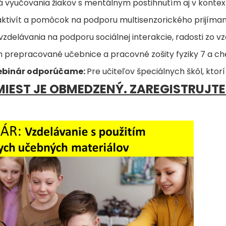
ká vyučovania žiakov s mentálnym postihnutím aj v konte
aktivít a pomôcok na podporu multisenzorického prijíman
 vzdelávania na podporu sociálnej interakcie, radosti zo vz
 prepracované učebnice a pracovné zošity fyziky 7 a ch
ebinár odporúčame:
Pre učiteľov špeciálnych škôl, ktor
IEST JE OBMEDZENÝ. ZAREGISTRUJTE 