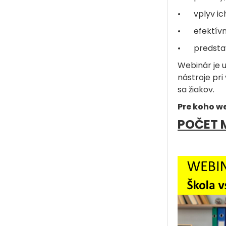
•
vplyv ic
•
efektívn
•
predstav
Webinár je 
nástroje pri
sa žiakov.
Pre koho w
POČET M