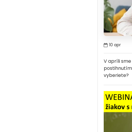
10
apr
V apríli sme
postihnutím,
vyberiete?