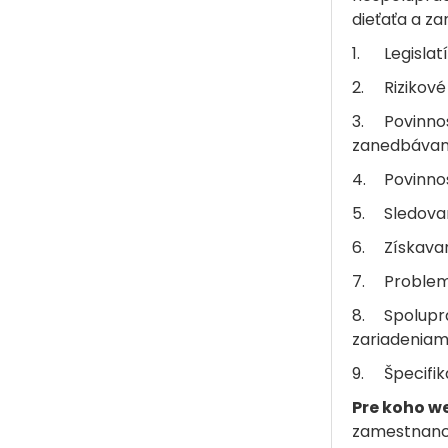
dieťaťa a za
1.
Legisla
2.
Rizikov
3.
Povinno
zanedbávania
4.
Povinno
5.
Sledovan
6.
Získava
7.
Problem
8.
Spolupr
zariadeniam
9.
Špecifik
Pre koho w
zamestnanc