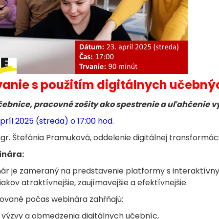
anie s použitím digitálnych učebný
čebnice, pracovné zošity ako spestrenie a uľahčenie v
príl 2025 (streda) o 17:00 hod.
gr. Štefánia Pramuková, oddelenie digitálnej transformác
inára:
ár je zameraný na predstavenie platformy s interaktívn
iakov atraktívnejšie, zaujímavejšie a efektívnejšie.
ované počas webinára zahŕňajú:
, výzvy a obmedzenia digitálnych učebníc,