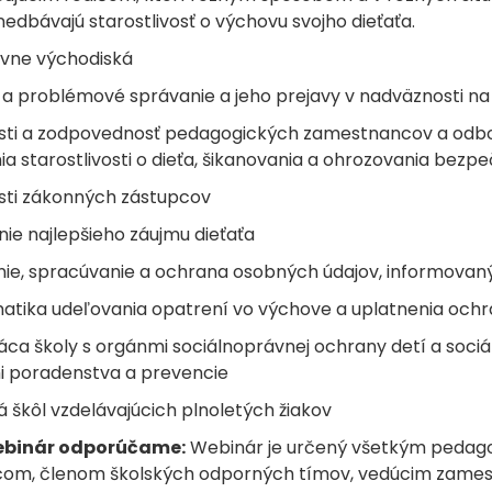
nedbávajú starostlivosť o výchovu svojho dieťaťa.
tívne východiská
é a problémové správanie a jeho prejavy v nadväznosti n
sti a zodpovednosť pedagogických zamestnancov a odbo
 starostlivosti o dieťa, šikanovania a ohrozovania bezpe
sti zákonných zástupcov
ie najlepšieho záujmu dieťaťa
nie, spracúvanie a ochrana osobných údajov, informovan
atika udeľovania opatrení vo výchove a uplatnenia och
áca školy s orgánmi sociálnoprávnej ochrany detí a sociá
i poradenstva a prevencie
á škôl vzdelávajúcich plnoletých žiakov
ebinár odporúčame:
Webinár je určený všetkým peda
om, členom školských odporných tímov, vedúcim zame