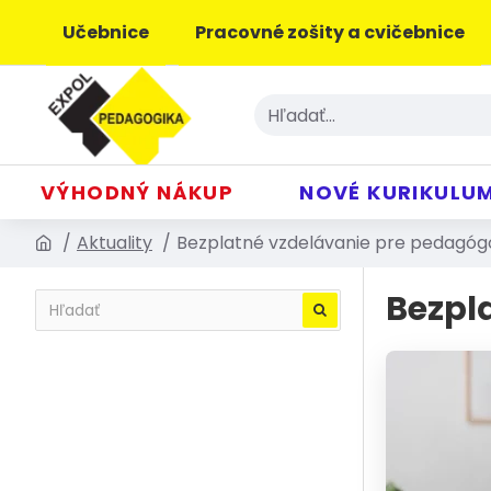
Učebnice
Pracovné zošity a cvičebnice
VÝHODNÝ NÁKUP
NOVÉ KURIKULU
Aktuality
Bezplatné vzdelávanie pre pedagógo
Bezpl