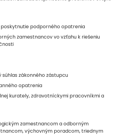
a poskytnutie podporného opatrenia
rných zamestnancov vo vzťahu k riešeniu
čnosti
ý súhlas zákonného zástupcu
ranného opatrenia
lnej kurately, zdravotníckymi pracovníkmi a
gogickým zamestnancom a odborným
stnancom, výchovným poradcom, triednym