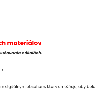
ch materiálov
yučovania v školách.
ie
ym digitálnym obsahom, ktorý umožňuje, aby bolo