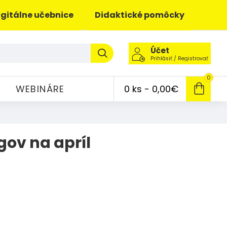
igitálne učebnice
Didaktické pomôcky
Účet
Prihlásiť / Registrovať
0
WEBINÁRE
0 ks - 0,00€
ov na apríl