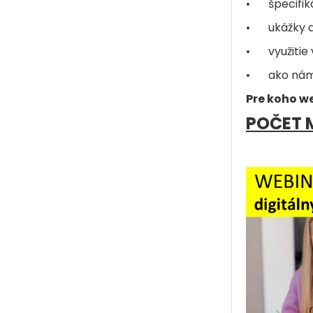
•
špecifi
•
ukážky 
•
využitie
•
ako nám
Pre koho w
POČET M