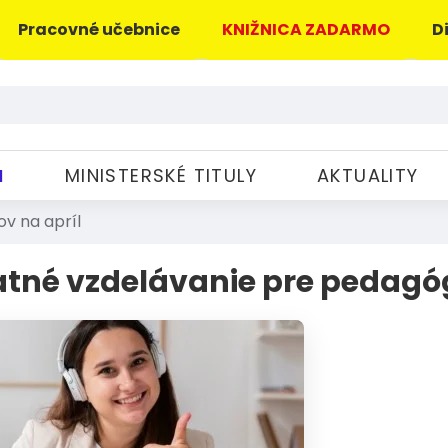
Pracovné učebnice
KNIŽNICA ZADARMO
D
M
MINISTERSKÉ TITULY
AKTUALITY
v na apríl
atné vzdelávanie pre pedagóg