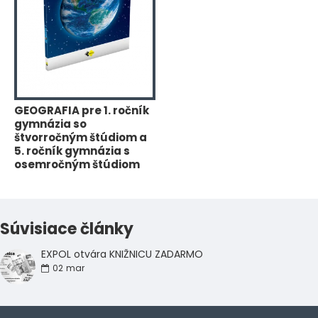
GEOGRAFIA pre 1. ročník
gymnázia so
štvorročným štúdiom a
5. ročník gymnázia s
osemročným štúdiom
Súvisiace články
EXPOL otvára KNIŽNICU ZADARMO
02
mar