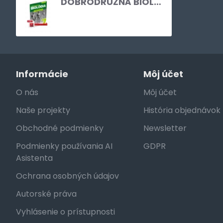
DOBRODRUŽNÁ BIOLÓGIA PRE 7. ROČNÍK ZŠ A 2. ROČNÍK GOŠ – ZOŠIT PRE UČITEĽA (PDF)
Informácie
Môj účet
O nás
Môj účet
Naše projekty
História objednávok
Obchodné podmienky
Newsletter
Podmienky používania AI
GDPR
Asistenta
Ochrana osobných údajov
Autorské práva
Vyhlásenie o prístupnosti