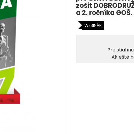
zošit DOBRODRUŽN
a 2. ročníka GOŠ.
WEBINÁR
Pre stiahn
Ak ešte 