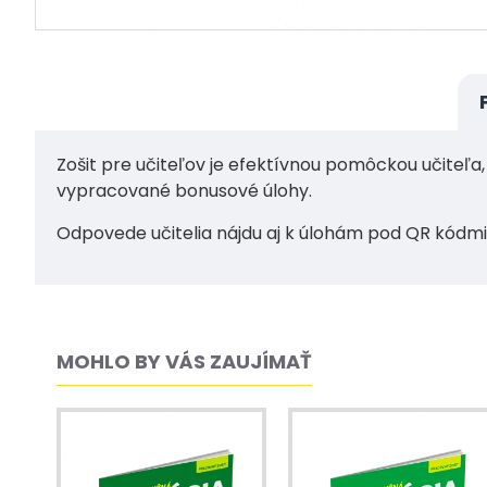
Zošit pre učiteľov je efektívnou pomôckou učiteľa
vypracované bonusové úlohy.
Odpovede učitelia nájdu aj k úlohám pod QR kódmi
MOHLO BY VÁS ZAUJÍMAŤ