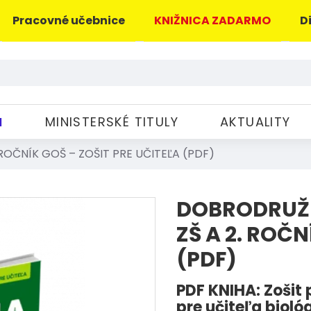
Pracovné učebnice
KNIŽNICA ZADARMO
D
M
MINISTERSKÉ TITULY
AKTUALITY
ROČNÍK GOŠ – ZOŠIT PRE UČITEĽA (PDF)
DOBRODRUŽN
ZŠ A 2. ROČN
(PDF)
PDF KNIHA: Zošit
pre učiteľa biol