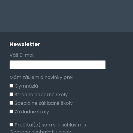
Newsletter
Váš E-mail:
e
Mám záujem o novinky pre:
Gymnáziá
Stredné odborné školy
Špeciálne základné školy
Základné školy
Prečítal(a) som si a súhlasím s
Ochrana osobných údajov