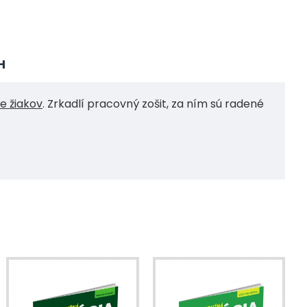
H
e žiakov
. Zrkadlí pracovný zošit, za ním sú radené