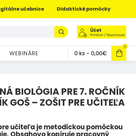
igitálne učebnice
Didaktické pomôcky
Účet
Prihlásiť / Registrovať
0
WEBINÁRE
0 ks - 0,00€
Á BIOLÓGIA PRE 7. ROČNÍK
ÍK GOŠ – ZOŠIT PRE UČITEĽA
 pre učiteľa je metodickou pomôckou
ógie. Obsahovo kopíruje pracovný