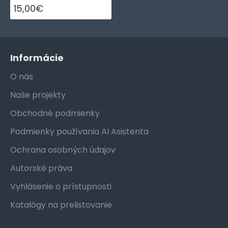
15,00€
Informácie
O nás
Naše projekty
Obchodné podmienky
Podmienky používania AI Asistenta
Ochrana osobných údajov
Autorské práva
Vyhlásenie o prístupnosti
Katalógy na prelistovanie