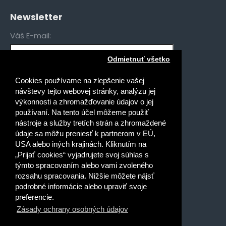
Newsletter
Váš E-mail:
Odmietnuť všetko
Mám záujem o novinky pre:
Cookies používame na zlepšenie vašej
Gymnáziá
návštevy tejto webovej stránky, analýzu jej
Stredné odborné školy
výkonnosti a zhromažďovanie údajov o jej
používaní. Na tento účel môžeme použiť
Špeciálne základné školy
nástroje a služby tretích strán a zhromaždené
Základné školy
údaje sa môžu preniesť k partnerom v EÚ,
USA alebo iných krajinách. Kliknutím na
Prečítal(a) som si a súhlasím s
„Prijať cookies“ vyjadrujete svoj súhlas s
Ochrana osobných údajov
týmto spracovaním alebo vami zvoleného
rozsahu spracovania. Nižšie môžete nájsť
podrobné informácie alebo upraviť svoje
preferencie.
Zásady ochrany osobných údajov
Dobrý deň, ako vám môžem