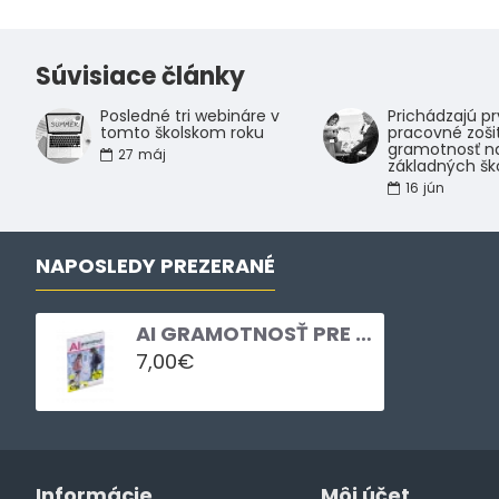
Súvisiace články
Posledné tri webináre v
Prichádzajú p
tomto školskom roku
pracovné zošit
gramotnosť n
27
máj
základných šk
16
jún
NAPOSLEDY PREZERANÉ
AI GRAMOTNOSŤ PRE 1. CYKLUS ZÁKLADNÉHO VZDELÁVANIA
7,00€
Informácie
Môj účet