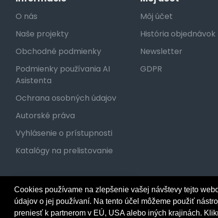
O nás
Môj účet
Naše projekty
História objednávok
Obchodné podmienky
Newsletter
Podmienky používania AI
GDPR
Asistenta
Ochrana osobných údajov
Autorské práva
Vyhlásenie o prístupnosti
Katalógy na prelistovanie
Cookies používame na zlepšenie vašej návštevy tejto webo
Dobrý deň, ako vám môžem
pomôcť?
údajov o jej používaní. Na tento účel môžeme použiť nástr
preniesť k partnerom v EÚ, USA alebo iných krajinách. Klikn