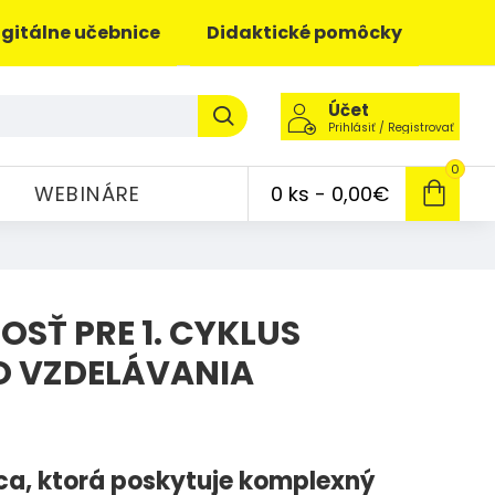
igitálne učebnice
Didaktické pomôcky
Účet
Prihlásiť / Registrovať
0
WEBINÁRE
0 ks - 0,00€
SŤ PRE 1. CYKLUS
 VZDELÁVANIA
a, ktorá poskytuje komplexný