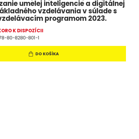
nie umelej inteligencie a digitálnej
ákladného vzdelávania v súlade s
vzdelávacím programom 2023.
ORO K DISPOZÍCII
78-80-8280-801-1
DO KOŠÍKA