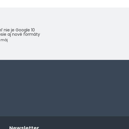
eľ nie je Google 10
esie aj nové formáty
máj
Newsletter