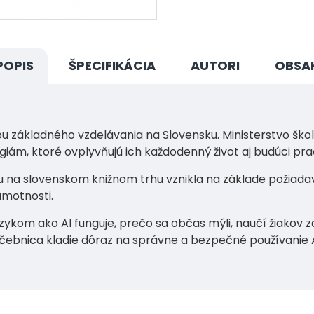
POPIS
ŠPECIFIKÁCIA
AUTORI
OBSA
u základného vzdelávania na Slovensku. Ministerstvo škol
giám, ktoré ovplyvňujú ich každodenný život aj budúci pra
na slovenskom knižnom trhu vznikla na základe požiadavky
amotnosti.
zykom ako AI funguje, prečo sa občas mýli, naučí žiakov
ebnica kladie dôraz na správne a bezpečné používanie AI,