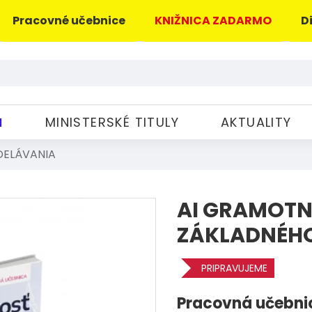
Pracovné učebnice
KNIŽNICA ZADARMO
D
M
MINISTERSKÉ TITULY
AKTUALITY
DELÁVANIA
AI GRAMOTNO
ZÁKLADNÉHO
PRIPRAVUJEME
Pracovná učebnic