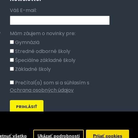
Váš E-mail:
e
Mám záujem o novinky pre:
Gymnáziá
Stredné odborné školy
Špeciálne základné školy
Základné školy
Prečítal(a) som si a súhlasím s
Ochrana osobných údajov
etnuť všetko
Ukázať podrobnosti
Prijať cookies