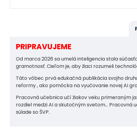
PRIPRAVUJEME
Od marca 2026 sa umelá inteligencia stala súčasťo
gramotnosť. Cieľom je, aby žiaci rozumeli technoló
Táto vôbec prvá edukačná publikácia svojho druhu 
reformy , ako pomôcka na vyučovanie novej AI gr
Pracovná učebnica učí žiakov veku primeraným ja
rozdiel medzi AI a skutočným svetom... Pracovná uč
súlade so ŠVP.