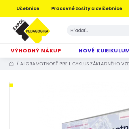
Učebnice
Pracovné zošity a cvičebnice
VÝHODNÝ NÁKUP
NOVÉ KURIKULU
AI GRAMOTNOSŤ PRE 1. CYKLUS ZÁKLADNÉHO VZ