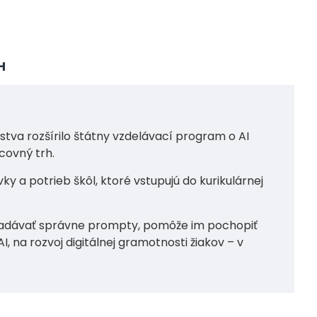
H
stva rozšírilo štátny vzdelávací program o AI
covný trh.
 a potrieb škôl, ktoré vstupujú do kurikulárnej
 zadávať správne prompty, pomôže im pochopiť
 na rozvoj digitálnej gramotnosti žiakov – v