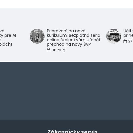
rvé
Pripravení na nové
Učit
y pre AI
kurikulum: Bezplatná séria
prin
a
online školení vám uľahčí
27
olách!
prechod na nový ŠVP
06
aug
Zákaznícky servis