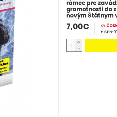
rámec pre zavádza
gramotnosti do z
novým Štátnym 
7,00€
ČOSK
ISBN:
9