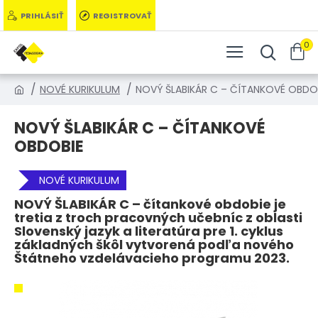
PRIHLÁSIŤ
REGISTROVAŤ
0
NOVÉ KURIKULUM
NOVÝ ŠLABIKÁR C – ČÍTANKOVÉ OBDO
NOVÝ ŠLABIKÁR C – ČÍTANKOVÉ
OBDOBIE
NOVÉ KURIKULUM
NOVÝ ŠLABIKÁR C – čítankové obdobie je
tretia z troch pracovných učebníc z oblasti
Slovenský jazyk a literatúra pre 1. cyklus
základných škôl vytvorená podľa nového
Štátneho vzdelávacieho programu 2023.