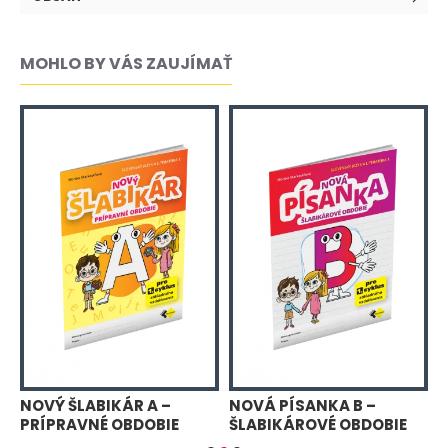
MOHLO BY VÁS ZAUJÍMAŤ
NOVÝ ŠLABIKÁR A –
NOVÁ PÍSANKA B –
N
PRÍPRAVNÉ OBDOBIE
ŠLABIKÁROVÉ OBDOBIE
Č