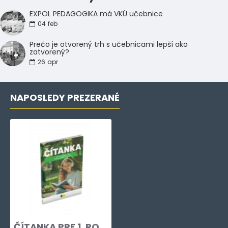
EXPOL PEDAGOGIKA má VKÚ učebnice
04
feb
Prečo je otvorený trh s učebnicami lepší ako
zatvorený?
26
apr
NAPOSLEDY PREZERANÉ
ČÍTANKA PRE 1. ROČNÍK GYMNÁZIÍ A STREDNÝCH ODBORNÝCH ŠKÔL