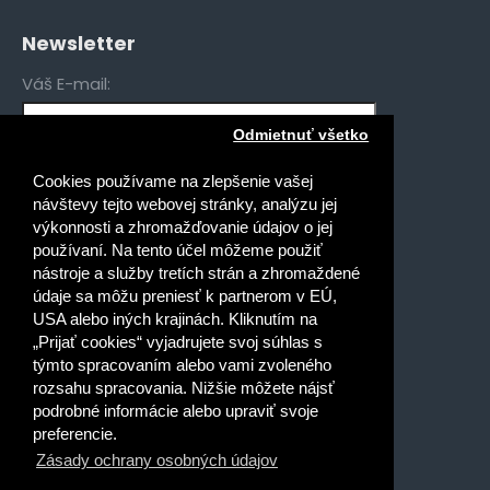
Newsletter
Váš E-mail:
Odmietnuť všetko
Mám záujem o novinky pre:
Cookies používame na zlepšenie vašej
Gymnáziá
návštevy tejto webovej stránky, analýzu jej
Stredné odborné školy
výkonnosti a zhromažďovanie údajov o jej
používaní. Na tento účel môžeme použiť
Špeciálne základné školy
nástroje a služby tretích strán a zhromaždené
Základné školy
údaje sa môžu preniesť k partnerom v EÚ,
USA alebo iných krajinách. Kliknutím na
Prečítal(a) som si a súhlasím s
„Prijať cookies“ vyjadrujete svoj súhlas s
Ochrana osobných údajov
týmto spracovaním alebo vami zvoleného
rozsahu spracovania. Nižšie môžete nájsť
podrobné informácie alebo upraviť svoje
preferencie.
Zásady ochrany osobných údajov
Dobrý deň, ako vám môžem