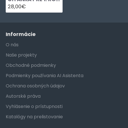
28,00€
Informácie
O nás
Naše projekty
Obchodné podmienky
Podmienky používania AI Asistenta
Ochrana osobných údajov
Autorské práva
Vyhlásenie o prístupnosti
Katalógy na prelistovanie