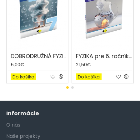
DOBRODRUŽNÁ FYZIKA PRE 7. ROČNÍK ZŠ A 2. ROČNÍK GYMNÁZIÍ S OSEMROČNÝM ŠTÚDIOM
FYZIKA pre 6. ročník základnej školy a 1. ročník gymnázií s osemročným štúdiom
5,00€
21,50€
Do košíka
Do košíka
Informácie
O nás
Naše projekty