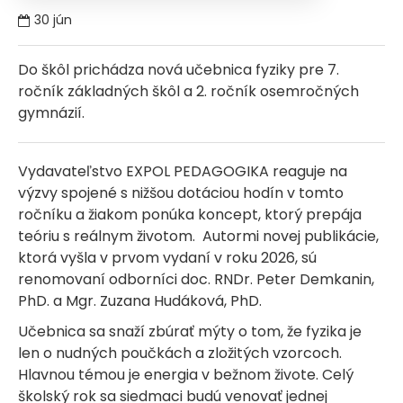
30
jún
Do škôl prichádza nová učebnica fyziky pre 7.
ročník základných škôl a 2. ročník osemročných
gymnázií.
Vydavateľstvo EXPOL PEDAGOGIKA reaguje na
výzvy spojené s nižšou dotáciou hodín v tomto
ročníku a žiakom ponúka koncept, ktorý prepája
teóriu s reálnym životom. Autormi novej publikácie,
ktorá vyšla v prvom vydaní v roku 2026, sú
renomovaní odborníci doc. RNDr. Peter Demkanin,
PhD. a Mgr. Zuzana Hudáková, PhD.
Učebnica sa snaží zbúrať mýty o tom, že fyzika je
len o nudných poučkách a zložitých vzorcoch.
Hlavnou témou je energia v bežnom živote. Celý
školský rok sa siedmaci budú venovať jednej