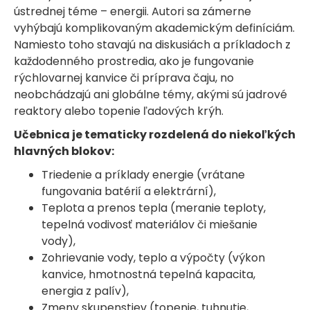
ústrednej téme – energii. Autori sa zámerne
vyhýbajú komplikovaným akademickým definíciám.
Namiesto toho stavajú na diskusiách a príkladoch z
každodenného prostredia, ako je fungovanie
rýchlovarnej kanvice či príprava čaju, no
neobchádzajú ani globálne témy, akými sú jadrové
reaktory alebo topenie ľadových krýh.
Učebnica je tematicky rozdelená do niekoľkých
hlavných blokov:
Triedenie a príklady energie (vrátane
fungovania batérií a elektrární),
Teplota a prenos tepla (meranie teploty,
tepelná vodivosť materiálov či miešanie
vody),
Zohrievanie vody, teplo a výpočty (výkon
kanvice, hmotnostná tepelná kapacita,
energia z palív),
Zmeny skupenstiev (topenie, tuhnutie,