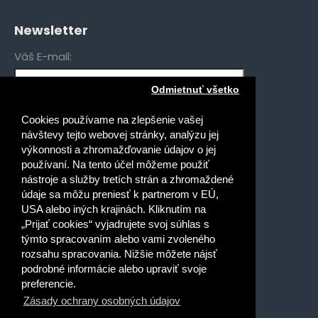
Newsletter
Váš E-mail:
Odmietnuť všetko
Mám záujem o novinky pre:
Cookies používame na zlepšenie vašej
Gymnáziá
návštevy tejto webovej stránky, analýzu jej
Stredné odborné školy
výkonnosti a zhromažďovanie údajov o jej
používaní. Na tento účel môžeme použiť
Špeciálne základné školy
nástroje a služby tretích strán a zhromaždené
Základné školy
údaje sa môžu preniesť k partnerom v EÚ,
USA alebo iných krajinách. Kliknutím na
Prečítal(a) som si a súhlasím s
„Prijať cookies“ vyjadrujete svoj súhlas s
Ochrana osobných údajov
týmto spracovaním alebo vami zvoleného
rozsahu spracovania. Nižšie môžete nájsť
podrobné informácie alebo upraviť svoje
preferencie.
Zásady ochrany osobných údajov
Dobrý deň, ako vám môžem