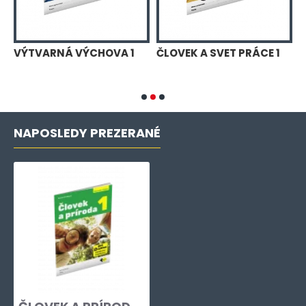
1
VÝTVARNÁ VÝCHOVA 1
ČLOVEK A SVET PRÁCE 1
R
P
G
NAPOSLEDY PREZERANÉ