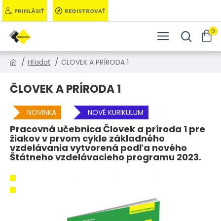
PRIHLÁSIŤ
REGISTROVAŤ
0
Hľadať
ČLOVEK A PRÍRODA 1
ČLOVEK A PRÍRODA 1
NOVINKA
NOVÉ KURIKULUM
Pracovná učebnica Človek a príroda 1 pre
žiakov v prvom cykle základného
vzdelávania vytvorená podľa nového
Štátneho vzdelávacieho programu 2023.