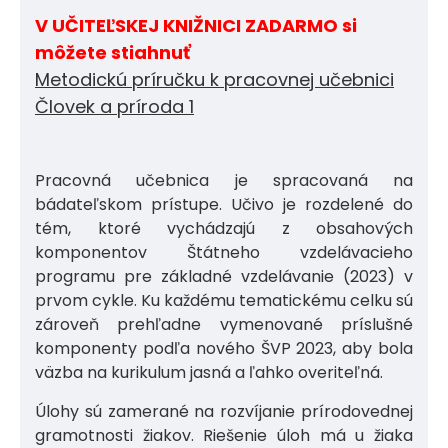
V UČITEĽSKEJ KNIŽNICI ZADARMO si
môžete stiahnuť
Metodickú príručku k pracovnej učebnici
Človek a príroda 1
Pracovná učebnica je spracovaná na
bádateľskom prístupe. Učivo je rozdelené do
tém, ktoré vychádzajú z obsahových
komponentov Štátneho vzdelávacieho
programu pre základné vzdelávanie (2023) v
prvom cykle. Ku každému tematickému celku sú
zároveň prehľadne vymenované príslušné
komponenty podľa nového ŠVP 2023, aby bola
väzba na kurikulum jasná a ľahko overiteľná.
Úlohy sú zamerané na rozvíjanie prírodovednej
gramotnosti žiakov. Riešenie úloh má u žiaka