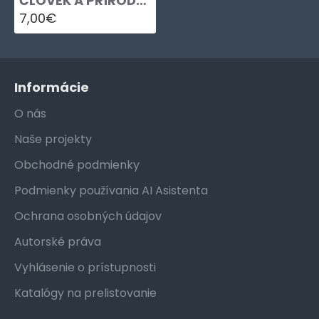
ČLOVEK A PRÍRODA 1
7,00€
Informácie
O nás
Naše projekty
Obchodné podmienky
Podmienky používania AI Asistenta
Ochrana osobných údajov
Autorské práva
Vyhlásenie o prístupnosti
Katalógy na prelistovanie